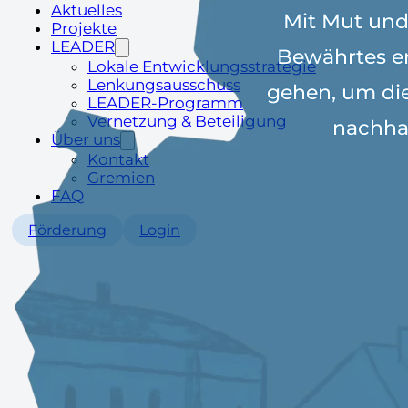
Aktuelles
Mit Mut und
Projekte
LEADER
Bewährtes e
Lokale Entwicklungsstrategie
Lenkungsausschuss
gehen, um di
LEADER-Programm
Vernetzung & Beteiligung
nachhal
Über uns
Kontakt
Gremien
FAQ
Förderung
Login