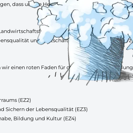
gen, dass unsere Heimat lebens- und liebenswert ist 
ndwirtschaftsfonds für die Entwicklung des ländlic
ensqualität und Wirtschaft in ländlichen Regionen z
wir einen roten Faden für die regionale Entwicklung 
rraums (EZ2)
nd Sichern der Lebensqualität (EZ3)
habe, Bildung und Kultur (EZ4)