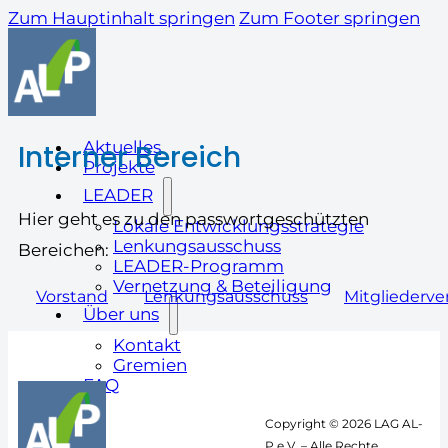
Zum Hauptinhalt springen
Zum Footer springen
Aktuelles
Interner Bereich
Projekte
LEADER
Hier geht es zu den passwortgeschützten
Lokale Entwicklungsstrategie
Lenkungsausschuss
Bereichen:
LEADER-Programm
Vernetzung & Beteiligung
Vorstand
Lenkungsausschuss
Mitgliederv
Über uns
Kontakt
Gremien
FAQ
Copyright © 2026 LAG AL-
P e.V. – Alle Rechte