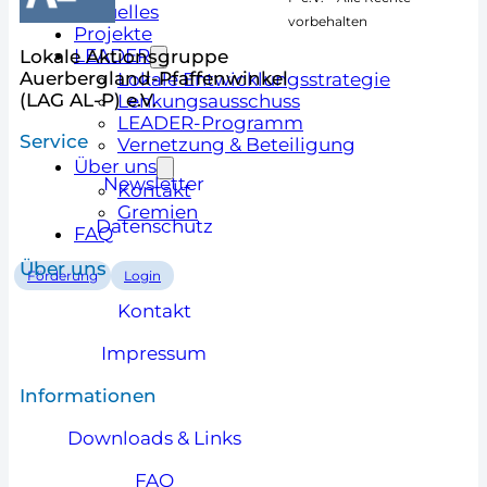
Aktuelles
vorbehalten
Projekte
LEADER
Lokale Aktionsgruppe
Auerbergland-Pfaffenwinkel
Lokale Entwicklungsstrategie
(LAG AL-P) e.V.
Lenkungsausschuss
LEADER-Programm
Service
Vernetzung & Beteiligung
Über uns
Newsletter
Kontakt
Gremien
Datenschutz
FAQ
Über uns
Förderung
Login
Kontakt
Impressum
Informationen
Downloads & Links
FAQ