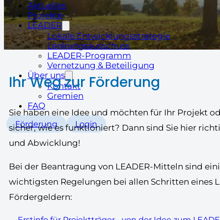
Aktuelles
Projekte
LEADER
Lokale Entwicklungsstrategie
Lenkungsausschuss
LEADER-Programm
Vernetzung & Beteiligung
Über uns
Ihr Weg zur Förderung
Kontakt
Gremien
FAQ
Sie haben eine Idee und möchten für Ihr Projekt 
Förderung
Login
sicher, wie es funktioniert? Dann sind Sie hier ric
und Abwicklung!
Bei der Beantragung von LEADER-Mitteln sind einig
wichtigsten Regelungen bei allen Schritten eines 
Fördergeldern:
Erstinfo für Projektträger - von der Idee zum LEAD