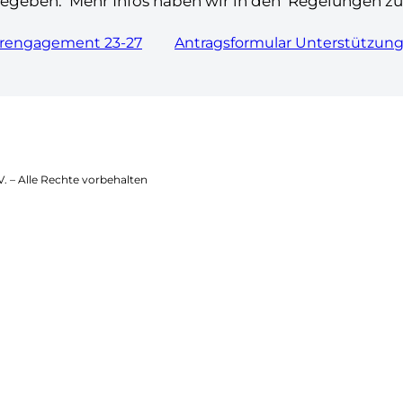
gegeben. Mehr Infos haben wir in den Regelungen z
erengagement 23-27
Antragsformular Unterstützu
. – Alle Rechte vorbehalten