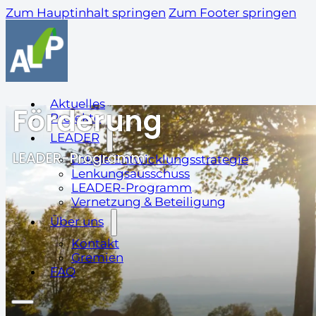
Zum Hauptinhalt springen
Zum Footer springen
Aktuelles
Förderung
Projekte
LEADER
LEADER-Programm
Lokale Entwicklungsstrategie
Lenkungsausschuss
LEADER-Programm
Vernetzung & Beteiligung
Über uns
Kontakt
Gremien
FAQ