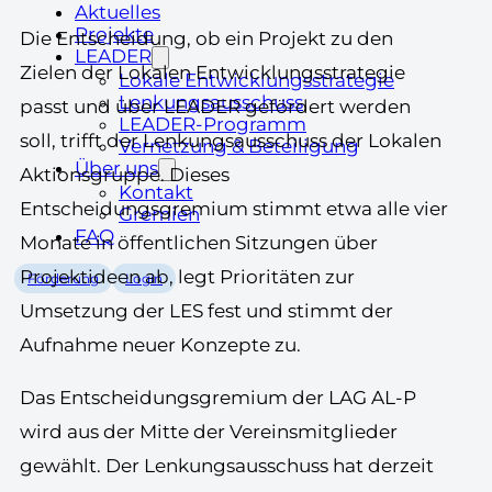
Aktuelles
Projekte
Die Entscheidung, ob ein Projekt zu den
LEADER
Zielen der Lokalen Entwicklungsstrategie
Lokale Entwicklungsstrategie
Lenkungsausschuss
passt und über LEADER gefördert werden
LEADER-Programm
soll, trifft der Lenkungsausschuss der Lokalen
Vernetzung & Beteiligung
Über uns
Aktionsgruppe. Dieses
Kontakt
Entscheidungsgremium stimmt etwa alle vier
Gremien
FAQ
Monate in öffentlichen Sitzungen über
Projektideen ab, legt Prioritäten zur
Förderung
Login
Umsetzung der LES fest und stimmt der
Aufnahme neuer Konzepte zu.
Das Entscheidungsgremium der LAG AL-P
wird aus der Mitte der Vereinsmitglieder
gewählt. Der Lenkungsausschuss hat derzeit