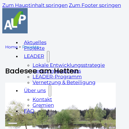
Zum Hauptinhalt springen
Zum Footer springen
Aktuelles
Home
>
Projekte
Projekte
LEADER
Lokale Entwicklungsstrategie
Badesee am Hetten
Lenkungsausschuss
LEADER-Programm
Vernetzung & Beteiligung
Über uns
Kontakt
Gremien
FAQ