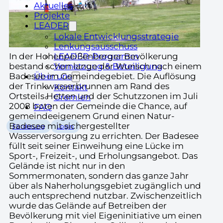
Aktuelles
Projekte
LEADER
Lokale Entwicklungsstrategie
Lenkungsausschuss
LEADER-Programm
In der Hohenpeißenberger Bevölkerung
Vernetzung & Beteiligung
bestand schon lange der Wunsch nach einem
Über uns
Badesee im Gemeindegebiet. Die Auflösung
der Trinkwasserbrunnen am Rand des
Kontakt
Ortsteils Hetten und der Schutzzonen im Juli
Gremien
2008 boten der Gemeinde die Chance, auf
FAQ
gemeindeeigenem Grund einen Natur-
Badesee mit sichergestellter
Förderung
Login
Wasserversorgung zu errichten. Der Badesee
füllt seit seiner Einweihung eine Lücke im
Sport-, Freizeit-, und Erholungsangebot. Das
Gelände ist nicht nur in den
Sommermonaten, sondern das ganze Jahr
über als Naherholungsgebiet zugänglich und
auch entsprechend nutzbar. Zwischenzeitlich
wurde das Gelände auf Betreiben der
Bevölkerung mit viel Eigeninitiative um einen