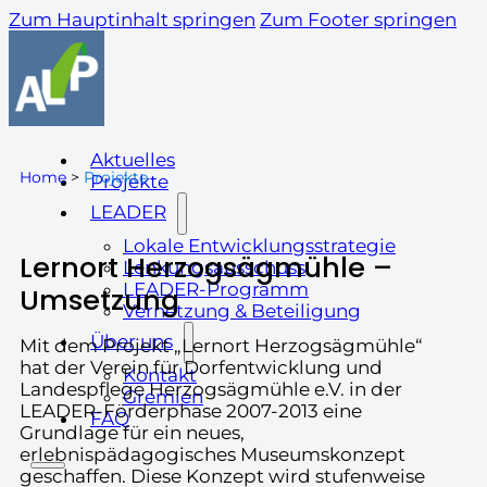
Zum Hauptinhalt springen
Zum Footer springen
Aktuelles
Home
>
Projekte
Projekte
LEADER
Lokale Entwicklungsstrategie
Lernort Herzogsägmühle –
Lenkungsausschuss
LEADER-Programm
Umsetzung
Vernetzung & Beteiligung
Über uns
Mit dem Projekt „Lernort Herzogsägmühle“
hat der Verein für Dorfentwicklung und
Kontakt
Landespflege Herzogsägmühle e.V. in der
Gremien
LEADER-Förderphase 2007-2013 eine
FAQ
Grundlage für ein neues,
erlebnispädagogisches Museumskonzept
geschaffen. Diese Konzept wird stufenweise