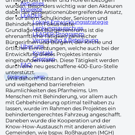
umliegenden Weiler und Höfe einbezogen
Aktuelles
wurden. Besonders wichtig war den Akteuren
Projekte
dabei der generationenübergreifende Ansatz,
LEADER
der vor allem Schulkinder, Senioren und
Lokale Entwicklungsstrategie
Behinderte im Fokus hatte.
Lenkungsausschuss
Grundlage des Bürgerzentrums ist die
LEADER-Programm
ehrenamtliche Tätigkeit zahlreicher
Vernetzung & Beteiligung
Bürgerinnen und Bürgern, der Kirche und
Über uns
örtlicher Einrichtungen, welche auch bei der
Kontakt
Entwicklung dieses Projektes intensiv
Gremien
eingebunden waren. Diese Tätigkeit werden
FAQ
durch eine neu geschaffene 400-Euro-Stelle
unterstützt.
Förderung
Login
„Wia dahom“ entstand in den ungenutzten
und weitgehend barrierefreien
Räumlichkeiten des Pfarrheims. Um
Menschen mit Behinderung, vor allem auch
mit Gehbehinderung optimal teilhaben zu
lassen, wurde im Rahmen des Projektes ein
behindertengerechtes Fahrzeug angeschafft.
Daneben wurde die Kooperation und der
Know-How-Austausch mit anderen aktiven
Gemeinden, wie bspw. Roßhaupten (MGH)