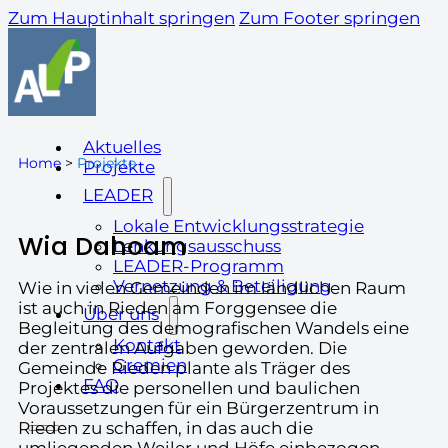
Zum Hauptinhalt springen
Zum Footer springen
Aktuelles
Home
>
Projekte
Projekte
LEADER
Lokale Entwicklungsstrategie
Wia Dahoam
Lenkungsausschuss
LEADER-Programm
Vernetzung & Beteiligung
Wie in vielen Gemeinden im ländlichen Raum
ist auch in Rieden am Forggensee die
Über uns
Begleitung des demografischen Wandels eine
Kontakt
der zentralen Aufgaben geworden. Die
Gremien
Gemeinde Rieden plante als Träger des
FAQ
Projektes die personellen und baulichen
Voraussetzungen für ein Bürgerzentrum in
Rieden zu schaffen, in das auch die