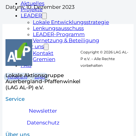
Aktuelles
Datum: 10. Dezember 2023
Projekte
LEADER
Lokale Entwicklungsstrategie
Lenkungsausschuss
LEADER-Programm
Vernetzung & Beteiligung
Über uns
Copyright © 2026 LAG AL-
Kontakt
Gremien
P e.V. – Alle Rechte
FAQ
vorbehalten
Lokale Aktionsgruppe
Förderung
Login
Auerbergland-Pfaffenwinkel
(LAG AL-P) e.V.
Service
Newsletter
Datenschutz
Über uns