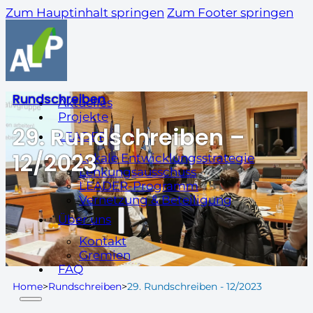
Zum Hauptinhalt springen
Zum Footer springen
Rundschreiben
Aktuelles
Projekte
29. Rundschreiben –
LEADER
12/2023
Lokale Entwicklungsstrategie
Lenkungsausschuss
LEADER-Programm
Vernetzung & Beteiligung
Über uns
Kontakt
Gremien
FAQ
Home
>
Rundschreiben
>
29. Rundschreiben - 12/2023